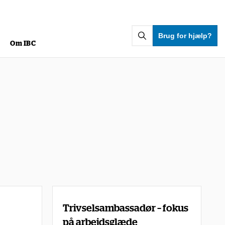
Brug for hjælp?
g
Om IBC
Trivselsambassadør – fokus
på arbejdsglæde