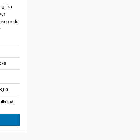
rgi fra
ver
sikerer de
r
026
8,00
tilskud.