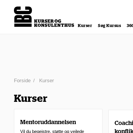
Kurser
Søg Kursus
36
Forside
Kurser
Kurser
Mentoruddannelsen
Coachi
konfli
Vil du begejstre, støtte og vejlede