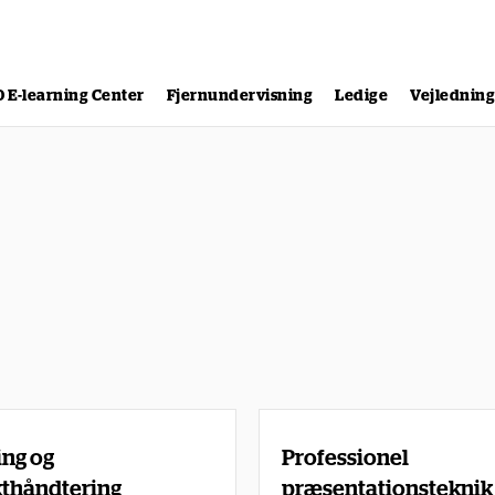
0 E-learning Center
Fjernundervisning
Ledige
Vejlednin
ng og
Professionel
kthåndtering
præsentationsteknik