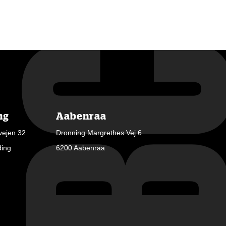
ng
Aabenraa
vejen 32
Dronning Margrethes Vej 6
ding
6200 Aabenraa