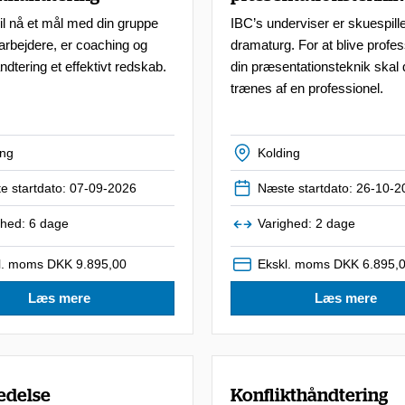
il nå et mål med din gruppe
IBC’s underviser er skuespill
arbejdere, er coaching og
dramaturg. For at blive profes
ndtering et effektivt redskab.
din præsentationsteknik skal 
trænes af en professionel.
ing
Kolding
e startdato: 07-09-2026
Næste startdato: 26-10-2
ghed: 6 dage
Varighed: 2 dage
l. moms DKK 9.895,00
Ekskl. moms DKK 6.895,
Læs mere
Læs mere
edelse
Konflikthåndtering