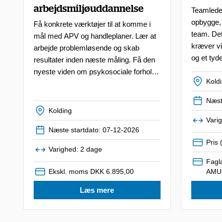
arbejdsmiljøuddannelse
Teamleder
opbygge, 
Få konkrete værktøjer til at komme i
team. Det
mål med APV og handleplaner. Lær at
kræver vi
arbejde problemløsende og skab
og et tyde
resultater inden næste måling. Få den
team.
nyeste viden om psykosociale forhold
Kold
på arbejdspladsen.
Næst
Kolding
Vari
Næste startdato: 07-12-2026
Pris
Varighed: 2 dage
Faglæ
Ekskl. moms DKK 6.895,00
AMU-
Læs mere