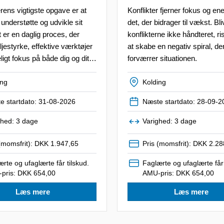
ens vigtigste opgave er at
Konflikter fjerner fokus og ene
understøtte og udvikle sit
det, der bidrager til vækst. Bli
 er en daglig proces, der
konflikterne ikke håndteret, ri
ljestyrke, effektive værktøjer
at skabe en negativ spiral, de
ligt fokus på både dig og dit
forværrer situationen.
ing
Kolding
e startdato: 31-08-2026
Næste startdato: 28-09-2
ghed: 3 dage
Varighed: 3 dage
 (momsfrit): DKK 1.947,65
Pris (momsfrit): DKK 2.28
rte og ufaglærte får tilskud.
Faglærte og ufaglærte får 
pris: DKK 654,00
AMU-pris: DKK 654,00
Læs mere
Læs mere