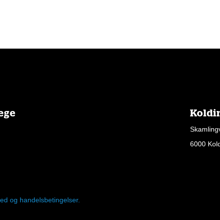
lege
Koldi
Skamling
6000 Kol
ghed og handelsbetingelser.