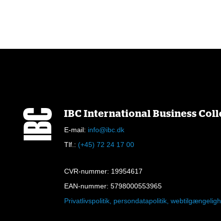
IBC International Business Col
E-mail:
info@ibc.dk
Tlf.:
(+45) 72 24 17 00
CVR-nummer: 19954617
EAN-nummer: 5798000553965
Privatlivspolitik, persondatapolitik, webtilgængeli