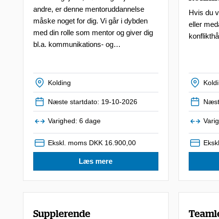
andre, er denne mentoruddannelse
Hvis du v
måske noget for dig. Vi går i dybden
eller med
med din rolle som mentor og giver dig
konflikthå
bl.a. kommunikations- og
coachingteknikker.
Kolding
Kold
Næste startdato: 19-10-2026
Næst
Varighed: 6 dage
Vari
Ekskl. moms DKK 16.900,00
Eksk
Læs mere
Supplerende
Teaml