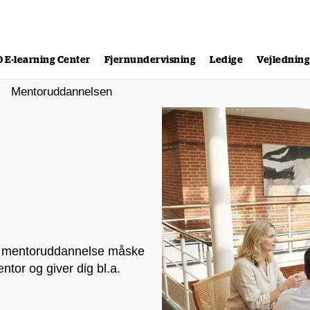
0 E-learning Center
Fjernundervisning
Ledige
Vejlednin
Mentoruddannelsen
nne mentoruddannelse måske
ntor og giver dig bl.a.