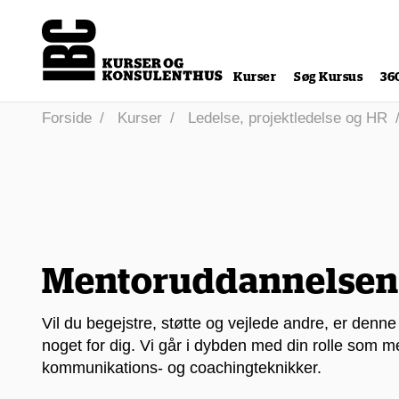
Kurser
Søg Kursus
36
Forside
Kurser
Ledelse, projektledelse og HR
Mentoruddannelsen
Vil du begejstre, støtte og vejlede andre, er de
noget for dig. Vi går i dybden med din rolle som me
kommunikations- og coachingteknikker.