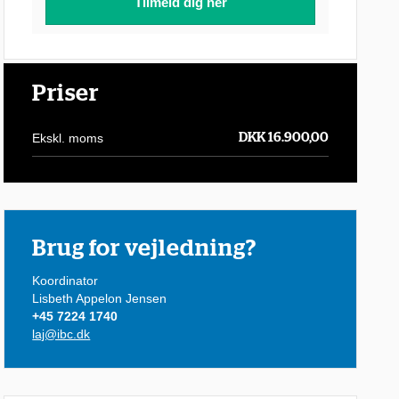
Tilmeld dig her
Priser
Ekskl. moms
DKK 16.900,00
Brug for vejledning?
Koordinator
Lisbeth Appelon Jensen
+45 7224 1740
laj@ibc.dk