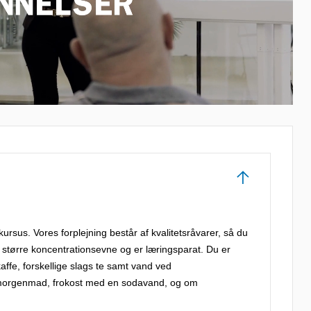
kursus. Vores forplejning består af kvalitetsråvarer, så du
 større koncentrationsevne og er læringsparat. Du er
kaffe, forskellige slags te samt vand ved
år morgenmad, frokost med en sodavand, og om