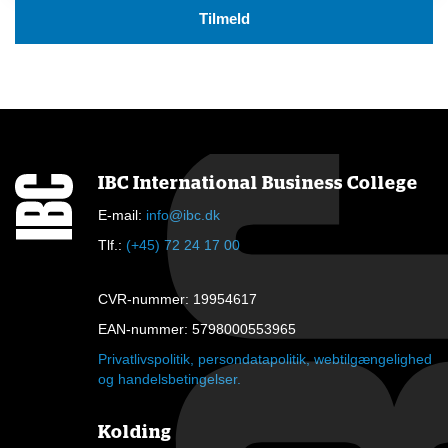
IBC International Business College
E-mail:
info@ibc.dk
Tlf.:
(+45) 72 24 17 00
CVR-nummer: 19954617
EAN-nummer: 5798000553965
Privatlivspolitik, persondatapolitik, webtilgængelighed
og handelsbetingelser.
Kolding