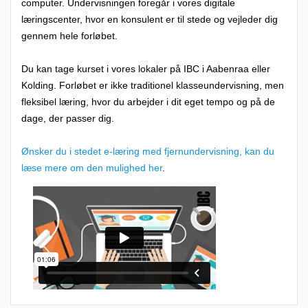
computer. Undervisningen foregår i vores digitale
e
læringscenter, hvor en konsulent er til stede og vejleder dig
n
gennem hele forløbet.
t
Du kan tage kurset i vores lokaler på IBC i Aabenraa eller
e
Kolding. Forløbet er ikke traditionel klasseundervisning, men
r
fleksibel læring, hvor du arbejder i dit eget tempo og på de
e
dage, der passer dig.
r
Ønsker du i stedet e-læring med fjernundervisning, kan du
e
læse mere om den mulighed her
.
t
m
e
g
e
t
f