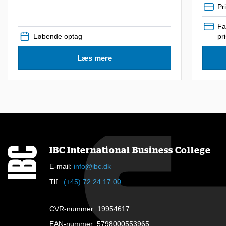
Pr
d
e
Fa
Løbende optag
pr
l
t
Læs mere
a
g
e
i
e
t
IBC International Business College
k
E-mail:
info@ibc.dk
u
Tlf.:
(+45) 72 24 17 00
r
s
CVR-nummer: 19954617
u
EAN-nummer: 5798000553965