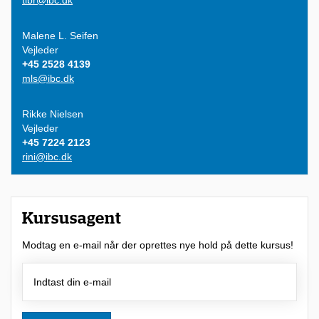
t
i
Malene L. Seifen
Vejleder
l
+45 2528 4139
b
mls@ibc.dk
u
Rikke Nielsen
d
Vejleder
,
+45 7224 2123
rini@ibc.dk
f
o
r
Kursusagent
d
Modtag en e-mail når der oprettes nye hold på dette kursus!
i
d
u
h