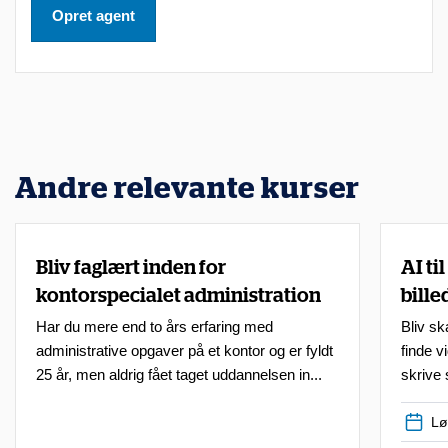
Opret agent
a
r
m
u
l
i
Andre relevante kurser
g
h
e
Bliv faglært inden for
AI ti
d
kontorspecialet administration
bille
f
Har du mere end to års erfaring med
Bliv sk
o
administrative opgaver på et kontor og er fyldt
finde v
25 år, men aldrig fået taget uddannelsen in...
skrive 
r
a
Lø
t