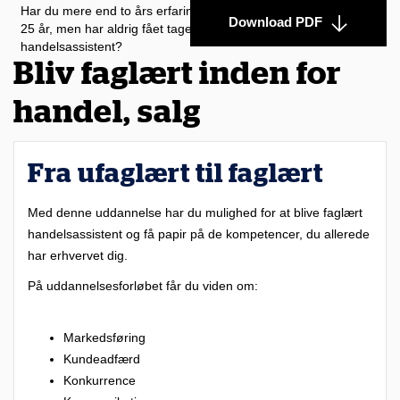
Har du mere end to års erfaring med handel og salg og er fyldt
Download PDF
25 år, men har aldrig fået taget uddannelsen som
handelsassistent?
Bliv faglært inden for
handel, salg
Fra ufaglært til faglært
Med denne uddannelse har du mulighed for at blive faglært
handelsassistent og få papir på de kompetencer, du allerede
har erhvervet dig.
På uddannelsesforløbet får du viden om:
Markedsføring
Kundeadfærd
Konkurrence