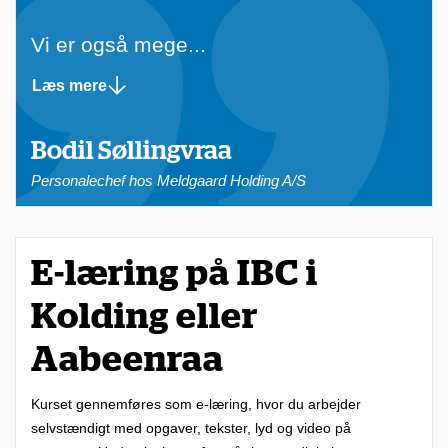
i
t
Vi er også mege...
a
Læs mere
l
e
Bodil Søllingvraa
e
Personalechef hos Meldgaard Holding A/S
-
l
æ
E-læring på IBC i
r
Kolding eller
i
n
Aabeenraa
g
s
Kurset gennemføres som e-læring, hvor du arbejder
selvstændigt med opgaver, tekster, lyd og video på
c