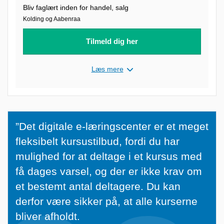
Bliv faglært inden for handel, salg
Kolding og Aabenraa
Tilmeld dig her
Læs mere
”
”Det digitale e-læringscenter er et meget
D
fleksibelt kursustilbud, fordi du har
e
mulighed for at deltage i et kursus med
t
få dages varsel, og der er ikke krav om
d
et bestemt antal deltagere. Du kan
i
derfor være sikker på, at alle kurserne
g
bliver afholdt.