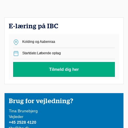
l
e
k
E-læring på IBC
s
i
Kolding og Aabenraa
b
Startdato:Løbende optag
e
l
Tilmeld dig her
t
k
u
r
Brug for vejledning?
s
Tina Brunebjerg
u
Vejleder
+45 2528 4120
s
tibr@ibc.dk