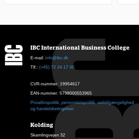
e
i
e
t
k
u
IBC International Business College
r
E-mail:
info@ibc.dk
s
Tlf.:
(+45) 72 24 17 00
u
CVR-nummer: 19954617
s
EAN-nummer: 5798000553965
m
Privatlivspolitik, persondatapolitik, webtilgængelighed
e
og handelsbetingelser.
d
f
Kolding
å
Skamlingvejen 32