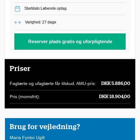
l
Startdato:Løbende optag
t
Varighed: 27 dage
k
u
Reserver plads gratis og uforpligtende
r
s
u
Priser
s
t
Faglærte og ufaglærte får tilskud. AMU-pris:
DKK 5.886,00
i
Pris (momsfrit):
DKK 18.904,00
l
b
u
Brug for vejledning?
d
Maria Fynbo Ugilt