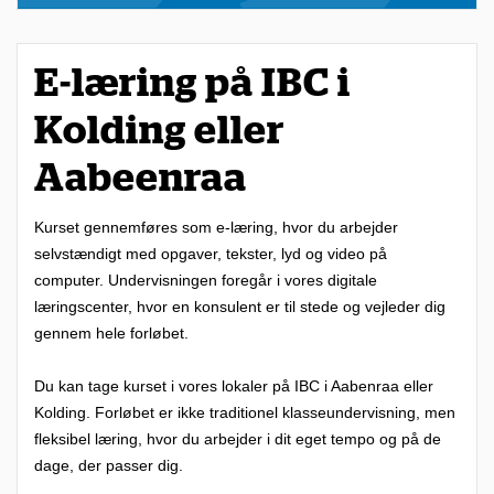
l
æ
E-læring på IBC i
r
Kolding eller
i
n
Aabeenraa
g
s
Kurset gennemføres som e-læring, hvor du arbejder
selvstændigt med opgaver, tekster, lyd og video på
c
computer. Undervisningen foregår i vores digitale
e
læringscenter, hvor en konsulent er til stede og vejleder dig
n
gennem hele forløbet.
t
Du kan tage kurset i vores lokaler på IBC i Aabenraa eller
e
Kolding. Forløbet er ikke traditionel klasseundervisning, men
r
fleksibel læring, hvor du arbejder i dit eget tempo og på de
e
dage, der passer dig.
r