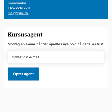
,
Koordinator
f
+4572241770
mfug@ibc.dk
o
r
d
Kursusagent
i
Modtag en e-mail når der oprettes nye hold på dette kursus!
d
u
h
a
Opret agent
r
m
u
l
i