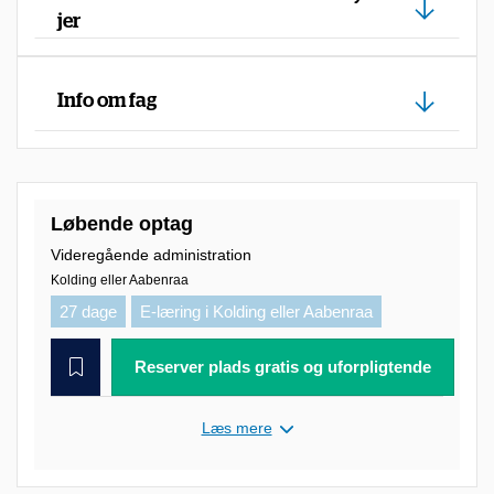
jer
Info om fag
Løbende optag
Videregående administration
Kolding eller Aabenraa
27 dage
E-læring i Kolding eller Aabenraa
Reserver plads gratis og uforpligtende
Læs mere