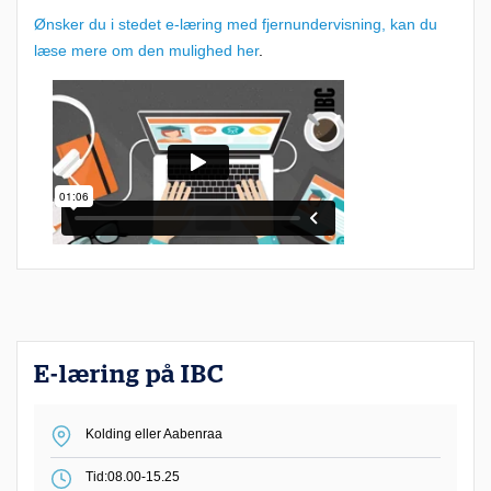
Ønsker du i stedet e-læring med fjernundervisning, kan du
e
læse mere om den mulighed her
.
t
m
e
g
e
t
f
l
e
k
E-læring på IBC
s
i
Kolding eller Aabenraa
b
Tid:
08.00-15.25
e