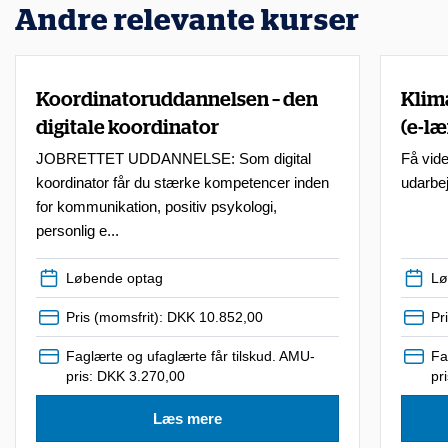
g
Andre relevante kurser
h
e
d
Koordinatoruddannelsen – den
Klima
f
digitale koordinator
(e-læ
o
JOBRETTET UDDANNELSE: Som digital
Få vide
r
koordinator får du stærke kompetencer inden
udarbe
for kommunikation, positiv psykologi,
a
personlig e...
t
d
Løbende optag
Lø
e
Pris (momsfrit): DKK 10.852,00
Pr
l
Faglærte og ufaglærte får tilskud. AMU-
Fa
t
pris: DKK 3.270,00
pr
a
Læs mere
g