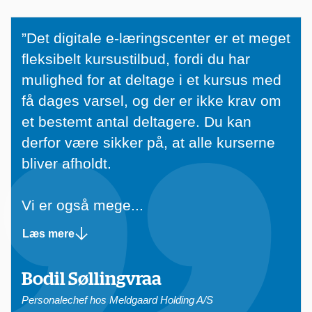
”
”Det digitale e-læringscenter er et meget
D
fleksibelt kursustilbud, fordi du har
e
mulighed for at deltage i et kursus med
t
få dages varsel, og der er ikke krav om
d
et bestemt antal deltagere. Du kan
i
derfor være sikker på, at alle kurserne
g
bliver afholdt.
i
t
Vi er også mege...
a
Læs mere
l
e
Bodil Søllingvraa
e
Personalechef hos Meldgaard Holding A/S
-