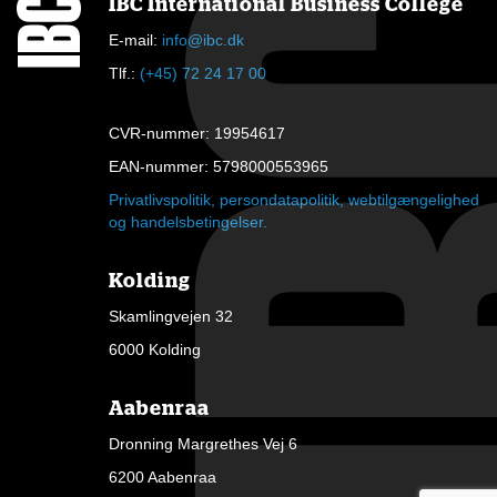
IBC International Business College
E-mail:
info@ibc.dk
Tlf.:
(+45) 72 24 17 00
CVR-nummer: 19954617
EAN-nummer: 5798000553965
Privatlivspolitik, persondatapolitik, webtilgængelighed
og handelsbetingelser.
Kolding
Skamlingvejen 32
6000 Kolding
Aabenraa
Dronning Margrethes Vej 6
6200 Aabenraa