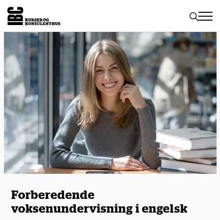
Toggle
naviga
Forberedende
voksenundervisning i engelsk