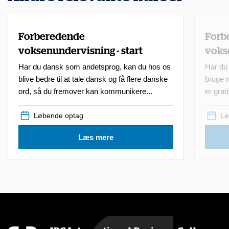
Forberedende
Forb
voksenundervisning - start
voks
Har du dansk som andetsprog, kan du hos os
Har du 
blive bedre til at tale dansk og få flere danske
bruge 
ord, så du fremover kan kommunikere...
er grat
Løbende optag
Lø
Læs mere