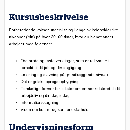
Kursusbeskrivelse
Forberedende voksenundervisning i engelsk indeholder fire
niveauer (trin) på hver 30–60 timer, hvor du blandt andet
In
arbejder med følgende:
so
ka
Ordforråd og faste vendinger, som er relevante i
Se
forhold til dit job og din dagligdag
ud
Læsning og stavning på grundlæggende niveau
st
Det engelske sprogs opbygning
ha
Forskellige former for tekster om emner relateret til dit
må
arbejdsliv og din dagligdag
ni
Informationssøgning
Viden om kultur- og samfundsforhold
Undervisningsform