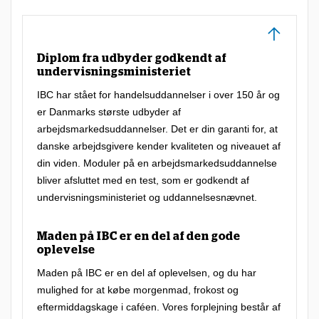
e
n
t
Diplom fra udbyder godkendt af
e
undervisningsministeriet
r
IBC har stået for handelsuddannelser i over 150 år og
er Danmarks største udbyder af
e
arbejdsmarkedsuddannelser. Det er din garanti for, at
r
danske arbejdsgivere kender kvaliteten og niveauet af
e
din viden. Moduler på en arbejdsmarkedsuddannelse
t
bliver afsluttet med en test, som er godkendt af
undervisningsministeriet og uddannelsesnævnet.
m
e
Maden på IBC er en del af den gode
g
oplevelse
e
Maden på IBC er en del af oplevelsen, og du har
t
mulighed for at købe morgenmad, frokost og
f
eftermiddagskage i caféen. Vores forplejning består af