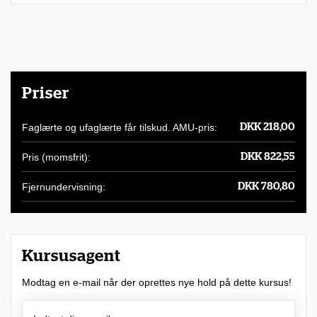
a
r
m
u
Priser
l
i
Faglærte og ufaglærte får tilskud. AMU-pris:
DKK 218,00
g
Pris (momsfrit):
DKK 822,55
h
e
Fjernundervisning:
DKK 780,80
d
f
o
Kursusagent
r
Modtag en e-mail når der oprettes nye hold på dette kursus!
a
t