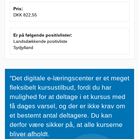
Pris:
DKK 822,55
Er på følgende positivlister:
Landsdækkende positivliste
Sydjylland
”
”Det digitale e-læringscenter er et meget
D
fleksibelt kursustilbud, fordi du har
e
mulighed for at deltage i et kursus med
t
få dages varsel, og der er ikke krav om
d
et bestemt antal deltagere. Du kan
i
derfor være sikker på, at alle kurserne
g
bliver afholdt.