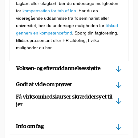
faglært eller ufaglært, bør du undersøge muligheden
t
for
kompensation for tab af løn
. Har du en
i
videregående uddannelse fra fx seminariet eller
l
universitet, bør du undersøge muligheden for
tilskud
b
gennem en kompetencefond
. Spørg din fagforening,
tillidsrepræsentant eller HR-afdeling, hvilke
u
muligheder du har.
d
,
Voksen- og efteruddannelsesstøtte
f
o
Godt at vide om prøver
r
Få virksomhedskurser skræddersyet til
d
jer
i
d
u
Info om fag
h