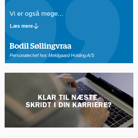
i
t
Vi er også mege...
a
Læs mere
l
e
Bodil Søllingvraa
e
Personalechef hos Meldgaard Holding A/S
-
l
æ
r
i
n
g
s
c