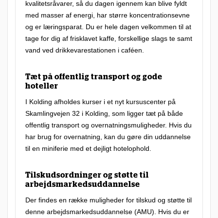
kvalitetsråvarer, så du dagen igennem kan blive fyldt
l
med masser af energi, har større koncentrationsevne
e
og er læringsparat. Du er hele dagen velkommen til at
k
tage for dig af frisklavet kaffe, forskellige slags te samt
s
vand ved drikkevarestationen i caféen.
i
Tæt på offentlig transport og gode
b
hoteller
e
I Kolding afholdes kurser i et nyt kursuscenter på
l
Skamlingvejen 32 i Kolding, som ligger tæt på både
t
offentlig transport og overnatningsmuligheder. Hvis du
har brug for overnatning, kan du gøre din uddannelse
k
til en miniferie med et dejligt hotelophold.
u
r
Tilskudsordninger og støtte til
s
arbejdsmarkedsuddannelse
u
Der findes en række muligheder for tilskud og støtte til
s
denne arbejdsmarkedsuddannelse (AMU). Hvis du er