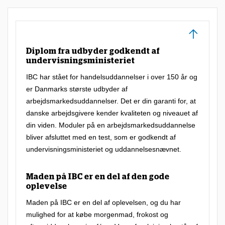
c
e
n
t
Diplom fra udbyder godkendt af
e
undervisningsministeriet
r
IBC har stået for handelsuddannelser i over 150 år og
er Danmarks største udbyder af
e
arbejdsmarkedsuddannelser. Det er din garanti for, at
r
danske arbejdsgivere kender kvaliteten og niveauet af
e
din viden. Moduler på en arbejdsmarkedsuddannelse
t
bliver afsluttet med en test, som er godkendt af
undervisningsministeriet og uddannelsesnævnet.
m
e
Maden på IBC er en del af den gode
g
oplevelse
e
Maden på IBC er en del af oplevelsen, og du har
t
mulighed for at købe morgenmad, frokost og