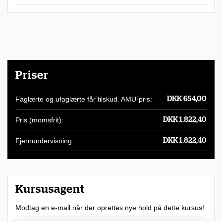
h
a
r
m
u
Priser
l
i
Faglærte og ufaglærte får tilskud. AMU-pris:
DKK 654,00
g
Pris (momsfrit):
DKK 1.822,40
h
e
Fjernundervisning:
DKK 1.822,40
d
f
o
Kursusagent
r
Modtag en e-mail når der oprettes nye hold på dette kursus!
a