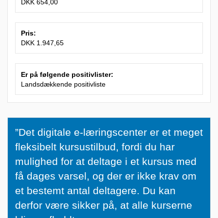
DKK 654,00
Pris:
DKK 1.947,65
Er på følgende positivlister:
Landsdækkende positivliste
”
”Det digitale e-læringscenter er et meget
D
fleksibelt kursustilbud, fordi du har
e
mulighed for at deltage i et kursus med
t
få dages varsel, og der er ikke krav om
d
et bestemt antal deltagere. Du kan
i
derfor være sikker på, at alle kurserne