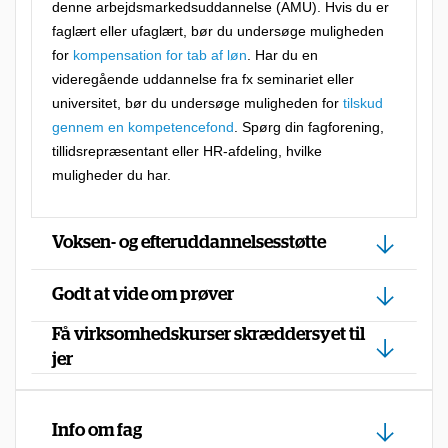
s
denne arbejdsmarkedsuddannelse (AMU). Hvis du er
faglært eller ufaglært, bør du undersøge muligheden
t
for
kompensation for tab af løn
. Har du en
i
videregående uddannelse fra fx seminariet eller
l
universitet, bør du undersøge muligheden for
tilskud
b
gennem en kompetencefond
. Spørg din fagforening,
tillidsrepræsentant eller HR-afdeling, hvilke
u
muligheder du har.
d
,
Voksen- og efteruddannelsesstøtte
f
o
Godt at vide om prøver
r
Få virksomhedskurser skræddersyet til
d
jer
i
d
u
Info om fag