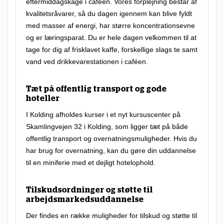
f
eftermiddagskage i caféen. Vores forplejning består af
kvalitetsråvarer, så du dagen igennem kan blive fyldt
l
med masser af energi, har større koncentrationsevne
e
og er læringsparat. Du er hele dagen velkommen til at
k
tage for dig af frisklavet kaffe, forskellige slags te samt
s
vand ved drikkevarestationen i caféen.
i
Tæt på offentlig transport og gode
b
hoteller
e
I Kolding afholdes kurser i et nyt kursuscenter på
l
Skamlingvejen 32 i Kolding, som ligger tæt på både
t
offentlig transport og overnatningsmuligheder. Hvis du
har brug for overnatning, kan du gøre din uddannelse
k
til en miniferie med et dejligt hotelophold.
u
r
Tilskudsordninger og støtte til
s
arbejdsmarkedsuddannelse
u
Der findes en række muligheder for tilskud og støtte til