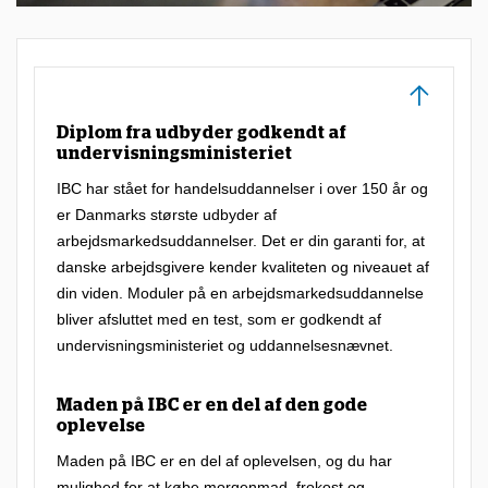
c
e
n
t
Diplom fra udbyder godkendt af
e
undervisningsministeriet
r
IBC har stået for handelsuddannelser i over 150 år og
er Danmarks største udbyder af
e
arbejdsmarkedsuddannelser. Det er din garanti for, at
r
danske arbejdsgivere kender kvaliteten og niveauet af
e
din viden. Moduler på en arbejdsmarkedsuddannelse
t
bliver afsluttet med en test, som er godkendt af
undervisningsministeriet og uddannelsesnævnet.
m
e
Maden på IBC er en del af den gode
g
oplevelse
e
Maden på IBC er en del af oplevelsen, og du har
t
mulighed for at købe morgenmad, frokost og