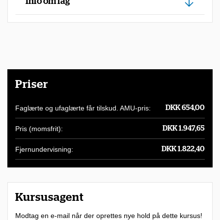
u
Info om fag
h
a
r
m
u
Priser
l
i
Faglærte og ufaglærte får tilskud. AMU-pris:
DKK 654,00
g
Pris (momsfrit):
DKK 1.947,65
h
e
Fjernundervisning:
DKK 1.822,40
d
f
o
Kursusagent
r
Modtag en e-mail når der oprettes nye hold på dette kursus!