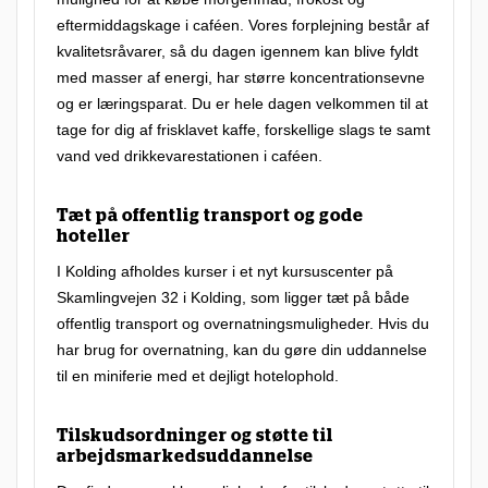
f
eftermiddagskage i caféen. Vores forplejning består af
kvalitetsråvarer, så du dagen igennem kan blive fyldt
l
med masser af energi, har større koncentrationsevne
e
og er læringsparat. Du er hele dagen velkommen til at
k
tage for dig af frisklavet kaffe, forskellige slags te samt
s
vand ved drikkevarestationen i caféen.
i
Tæt på offentlig transport og gode
b
hoteller
e
I Kolding afholdes kurser i et nyt kursuscenter på
l
Skamlingvejen 32 i Kolding, som ligger tæt på både
t
offentlig transport og overnatningsmuligheder. Hvis du
har brug for overnatning, kan du gøre din uddannelse
k
til en miniferie med et dejligt hotelophold.
u
r
Tilskudsordninger og støtte til
s
arbejdsmarkedsuddannelse
u