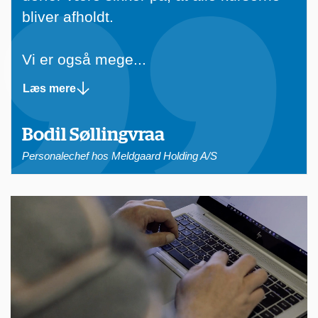
g
bliver afholdt.
i
t
Vi er også mege...
a
Læs mere
l
e
Bodil Søllingvraa
e
Personalechef hos Meldgaard Holding A/S
-
l
æ
r
i
n
g
s