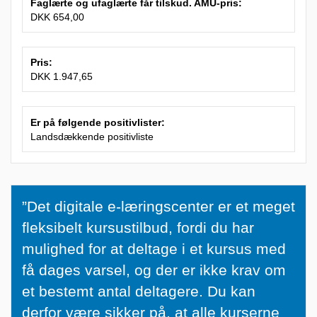
Faglærte og ufaglærte får tilskud. AMU-pris:
DKK 654,00
Pris:
DKK 1.947,65
Er på følgende positivlister:
Landsdækkende positivliste
”
”Det digitale e-læringscenter er et meget
D
fleksibelt kursustilbud, fordi du har
e
mulighed for at deltage i et kursus med
t
få dages varsel, og der er ikke krav om
d
et bestemt antal deltagere. Du kan
i
derfor være sikker på, at alle kurserne