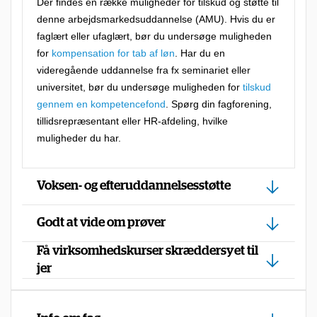
Der findes en række muligheder for tilskud og støtte til
s
denne arbejdsmarkedsuddannelse (AMU). Hvis du er
faglært eller ufaglært, bør du undersøge muligheden
t
for
kompensation for tab af løn
. Har du en
i
videregående uddannelse fra fx seminariet eller
l
universitet, bør du undersøge muligheden for
tilskud
b
gennem en kompetencefond
. Spørg din fagforening,
tillidsrepræsentant eller HR-afdeling, hvilke
u
muligheder du har.
d
,
Voksen- og efteruddannelsesstøtte
f
o
Godt at vide om prøver
r
Få virksomhedskurser skræddersyet til
d
jer
i
d