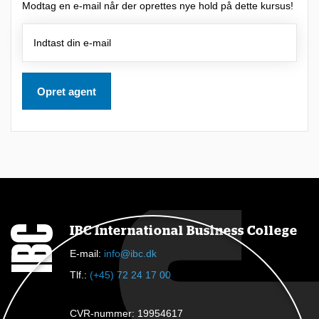
Modtag en e-mail når der oprettes nye hold på dette kursus!
a
t
d
e
Opret agent
l
t
a
g
e
i
e
IBC International Business College
t
E-mail:
info@ibc.dk
k
Tlf.:
(+45) 72 24 17 00
u
r
CVR-nummer: 19954617