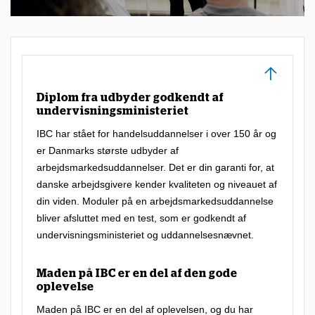
s
c
e
n
t
Diplom fra udbyder godkendt af
e
undervisningsministeriet
r
IBC har stået for handelsuddannelser i over 150 år og
er Danmarks største udbyder af
e
arbejdsmarkedsuddannelser. Det er din garanti for, at
r
danske arbejdsgivere kender kvaliteten og niveauet af
e
din viden. Moduler på en arbejdsmarkedsuddannelse
t
bliver afsluttet med en test, som er godkendt af
undervisningsministeriet og uddannelsesnævnet.
m
e
Maden på IBC er en del af den gode
g
oplevelse
e
Maden på IBC er en del af oplevelsen, og du har