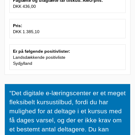
Faglærte og ufaglærte får tilskud. AMU-pris:
DKK 436,00
Pris:
DKK 1.385,10
Er på følgende positivlister:
Landsdækkende positivliste
Sydjylland
”
”Det digitale e-læringscenter er et meget
D
fleksibelt kursustilbud, fordi du har
e
mulighed for at deltage i et kursus med
t
få dages varsel, og der er ikke krav om
d
et bestemt antal deltagere. Du kan