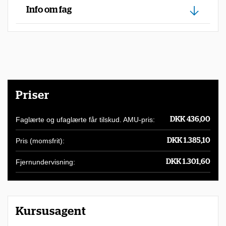
u
Info om fag
h
a
r
m
u
Priser
l
i
Faglærte og ufaglærte får tilskud. AMU-pris:
DKK 436,00
g
Pris (momsfrit):
DKK 1.385,10
h
e
Fjernundervisning:
DKK 1.301,60
d
f
o
Kursusagent
r