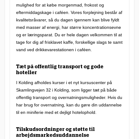
t
mulighed for at købe morgenmad, frokost og
f
eftermiddagskage i caféen. Vores forplejning består af
kvalitetsråvarer, så du dagen igennem kan blive fyldt
l
med masser af energi, har større koncentrationsevne
e
og er læringsparat. Du er hele dagen velkommen til at
k
tage for dig af frisklavet kaffe, forskellige slags te samt
s
vand ved drikkevarestationen i caféen.
i
Tæt på offentlig transport og gode
b
hoteller
e
I Kolding afholdes kurser i et nyt kursuscenter på
l
Skamlingvejen 32 i Kolding, som ligger tæt på både
t
offentlig transport og overnatningsmuligheder. Hvis du
har brug for overnatning, kan du gøre din uddannelse
k
til en miniferie med et dejligt hotelophold.
u
r
Tilskudsordninger og støtte til
s
arbejdsmarkedsuddannelse