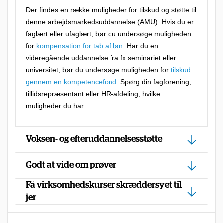
u
Der findes en række muligheder for tilskud og støtte til
s
denne arbejdsmarkedsuddannelse (AMU). Hvis du er
faglært eller ufaglært, bør du undersøge muligheden
t
for
kompensation for tab af løn
. Har du en
i
videregående uddannelse fra fx seminariet eller
l
universitet, bør du undersøge muligheden for
tilskud
b
gennem en kompetencefond
. Spørg din fagforening,
tillidsrepræsentant eller HR-afdeling, hvilke
u
muligheder du har.
d
,
Voksen- og efteruddannelsesstøtte
f
o
Godt at vide om prøver
r
Få virksomhedskurser skræddersyet til
d
jer
i
d