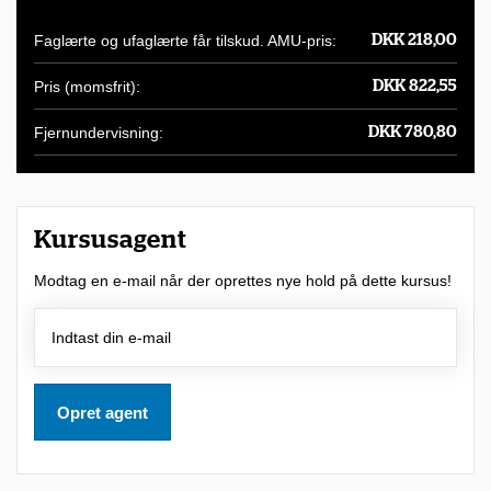
i
Faglærte og ufaglærte får tilskud. AMU-pris:
DKK 218,00
g
Pris (momsfrit):
DKK 822,55
h
e
Fjernundervisning:
DKK 780,80
d
f
o
Kursusagent
r
Modtag en e-mail når der oprettes nye hold på dette kursus!
a
t
d
e
Opret agent
l
t
a