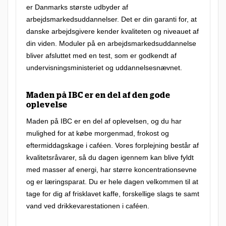
er Danmarks største udbyder af
e
arbejdsmarkedsuddannelser. Det er din garanti for, at
r
danske arbejdsgivere kender kvaliteten og niveauet af
e
din viden. Moduler på en arbejdsmarkedsuddannelse
t
bliver afsluttet med en test, som er godkendt af
undervisningsministeriet og uddannelsesnævnet.
m
e
Maden på IBC er en del af den gode
g
oplevelse
e
Maden på IBC er en del af oplevelsen, og du har
t
mulighed for at købe morgenmad, frokost og
f
eftermiddagskage i caféen. Vores forplejning består af
kvalitetsråvarer, så du dagen igennem kan blive fyldt
l
med masser af energi, har større koncentrationsevne
e
og er læringsparat. Du er hele dagen velkommen til at
k
tage for dig af frisklavet kaffe, forskellige slags te samt
s
vand ved drikkevarestationen i caféen.
i