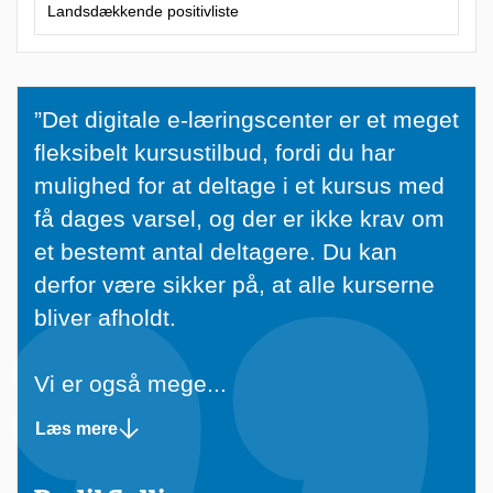
Landsdækkende positivliste
”
”Det digitale e-læringscenter er et meget
D
fleksibelt kursustilbud, fordi du har
e
mulighed for at deltage i et kursus med
t
få dages varsel, og der er ikke krav om
d
et bestemt antal deltagere. Du kan
i
derfor være sikker på, at alle kurserne
g
bliver afholdt.
i
t
Vi er også mege...
a
Læs mere
l
e