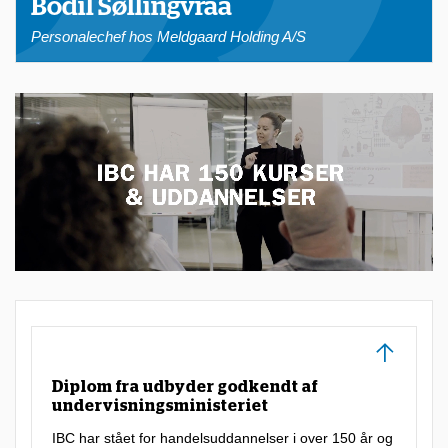
Bodil Søllingvraa
e
Personalechef hos Meldgaard Holding A/S
-
l
æ
r
i
n
g
s
c
e
n
t
Diplom fra udbyder godkendt af
e
undervisningsministeriet
r
IBC har stået for handelsuddannelser i over 150 år og