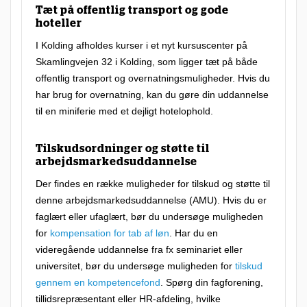
Tæt på offentlig transport og gode
b
hoteller
e
I Kolding afholdes kurser i et nyt kursuscenter på
l
Skamlingvejen 32 i Kolding, som ligger tæt på både
t
offentlig transport og overnatningsmuligheder. Hvis du
har brug for overnatning, kan du gøre din uddannelse
k
til en miniferie med et dejligt hotelophold.
u
r
Tilskudsordninger og støtte til
s
arbejdsmarkedsuddannelse
u
Der findes en række muligheder for tilskud og støtte til
s
denne arbejdsmarkedsuddannelse (AMU). Hvis du er
faglært eller ufaglært, bør du undersøge muligheden
t
for
kompensation for tab af løn
. Har du en
i
videregående uddannelse fra fx seminariet eller
l
universitet, bør du undersøge muligheden for
tilskud
b
gennem en kompetencefond
. Spørg din fagforening,
tillidsrepræsentant eller HR-afdeling, hvilke
u