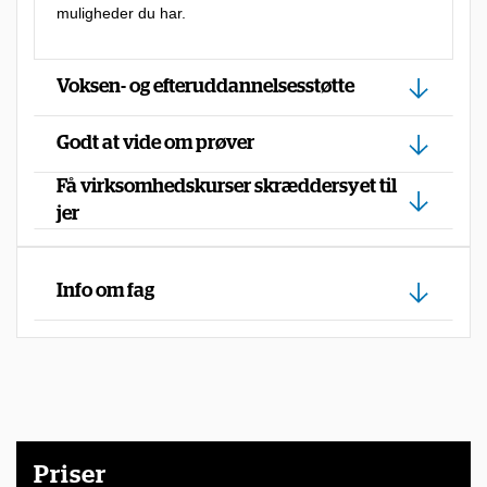
muligheder du har.
d
,
Voksen- og efteruddannelsesstøtte
f
o
Godt at vide om prøver
r
Få virksomhedskurser skræddersyet til
d
jer
i
d
u
Info om fag
h
a
r
m
u
Priser
l