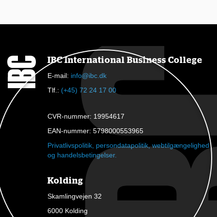
g
e
i
e
IBC International Business College
t
E-mail:
info@ibc.dk
k
Tlf.:
(+45) 72 24 17 00
u
r
CVR-nummer: 19954617
s
EAN-nummer: 5798000553965
u
Privatlivspolitik, persondatapolitik, webtilgængelighed
og handelsbetingelser.
s
m
Kolding
e
Skamlingvejen 32
d
6000 Kolding