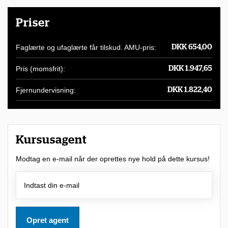
u
Priser
l
i
Faglærte og ufaglærte får tilskud. AMU-pris:
DKK 654,00
g
Pris (momsfrit):
DKK 1.947,65
h
e
Fjernundervisning:
DKK 1.822,40
d
f
o
Kursusagent
r
Modtag en e-mail når der oprettes nye hold på dette kursus!
a
t
d
e
Opret agent
l