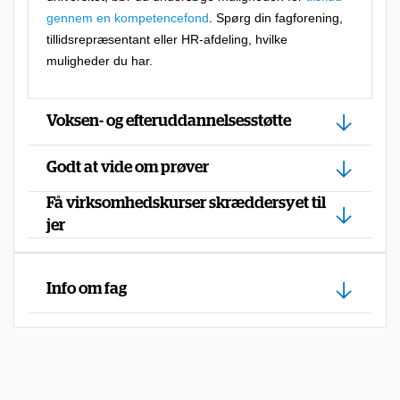
b
gennem en kompetencefond
. Spørg din fagforening,
tillidsrepræsentant eller HR-afdeling, hvilke
u
muligheder du har.
d
,
Voksen- og efteruddannelsesstøtte
f
o
Godt at vide om prøver
r
Få virksomhedskurser skræddersyet til
d
jer
i
d
u
Info om fag
h
a
r
m