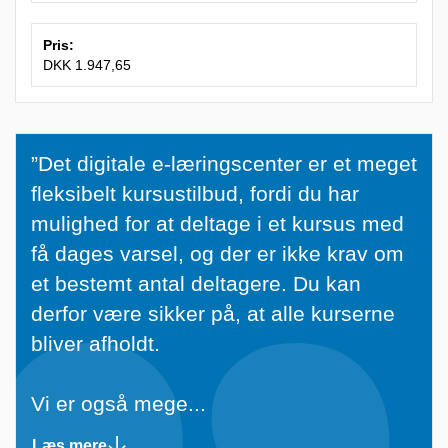
Pris:
DKK 1.947,65
”
”Det digitale e-læringscenter er et meget
D
fleksibelt kursustilbud, fordi du har
e
mulighed for at deltage i et kursus med
t
få dages varsel, og der er ikke krav om
d
et bestemt antal deltagere. Du kan
i
derfor være sikker på, at alle kurserne
g
bliver afholdt.
i
t
Vi er også mege...
a
Læs mere