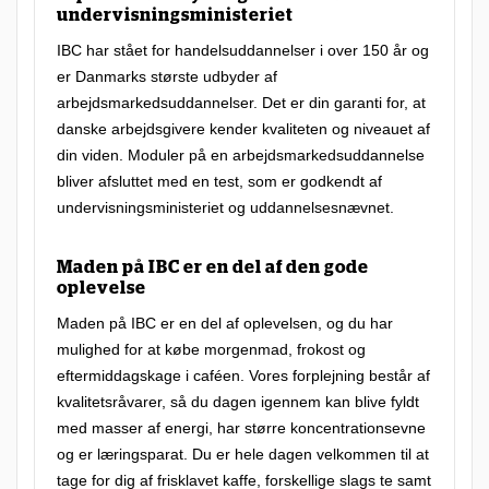
e
undervisningsministeriet
r
IBC har stået for handelsuddannelser i over 150 år og
er Danmarks største udbyder af
e
arbejdsmarkedsuddannelser. Det er din garanti for, at
r
danske arbejdsgivere kender kvaliteten og niveauet af
e
din viden. Moduler på en arbejdsmarkedsuddannelse
t
bliver afsluttet med en test, som er godkendt af
undervisningsministeriet og uddannelsesnævnet.
m
e
Maden på IBC er en del af den gode
g
oplevelse
e
Maden på IBC er en del af oplevelsen, og du har
t
mulighed for at købe morgenmad, frokost og
f
eftermiddagskage i caféen. Vores forplejning består af
kvalitetsråvarer, så du dagen igennem kan blive fyldt
l
med masser af energi, har større koncentrationsevne
e
og er læringsparat. Du er hele dagen velkommen til at
k
tage for dig af frisklavet kaffe, forskellige slags te samt