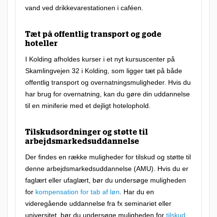
s
vand ved drikkevarestationen i caféen.
i
Tæt på offentlig transport og gode
b
hoteller
e
I Kolding afholdes kurser i et nyt kursuscenter på
l
Skamlingvejen 32 i Kolding, som ligger tæt på både
t
offentlig transport og overnatningsmuligheder. Hvis du
har brug for overnatning, kan du gøre din uddannelse
k
til en miniferie med et dejligt hotelophold.
u
r
Tilskudsordninger og støtte til
s
arbejdsmarkedsuddannelse
u
Der findes en række muligheder for tilskud og støtte til
s
denne arbejdsmarkedsuddannelse (AMU). Hvis du er
faglært eller ufaglært, bør du undersøge muligheden
t
for
kompensation for tab af løn
. Har du en
i
videregående uddannelse fra fx seminariet eller
l
universitet, bør du undersøge muligheden for
tilskud