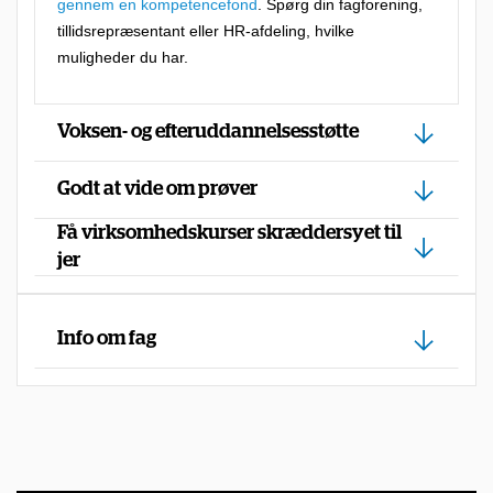
b
gennem en kompetencefond
. Spørg din fagforening,
tillidsrepræsentant eller HR-afdeling, hvilke
u
muligheder du har.
d
,
Voksen- og efteruddannelsesstøtte
f
o
Godt at vide om prøver
r
Få virksomhedskurser skræddersyet til
d
jer
i
d
u
Info om fag
h
a
r
m