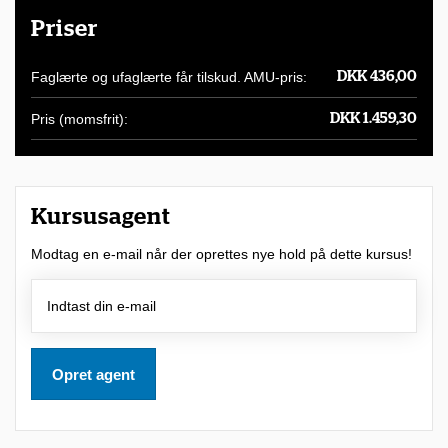
u
Priser
l
i
Faglærte og ufaglærte får tilskud. AMU-pris:
DKK 436,00
g
Pris (momsfrit):
DKK 1.459,30
h
e
d
f
Kursusagent
o
Modtag en e-mail når der oprettes nye hold på dette kursus!
r
a
t
d
Opret agent
e
l