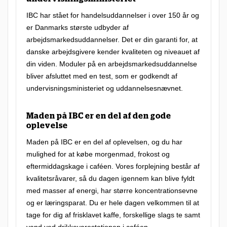
e
r
IBC har stået for handelsuddannelser i over 150 år og
er Danmarks største udbyder af
e
arbejdsmarkedsuddannelser. Det er din garanti for, at
r
danske arbejdsgivere kender kvaliteten og niveauet af
e
din viden. Moduler på en arbejdsmarkedsuddannelse
t
bliver afsluttet med en test, som er godkendt af
undervisningsministeriet og uddannelsesnævnet.
m
e
Maden på IBC er en del af den gode
g
oplevelse
e
Maden på IBC er en del af oplevelsen, og du har
t
mulighed for at købe morgenmad, frokost og
f
eftermiddagskage i caféen. Vores forplejning består af
kvalitetsråvarer, så du dagen igennem kan blive fyldt
l
med masser af energi, har større koncentrationsevne
e
og er læringsparat. Du er hele dagen velkommen til at
k
tage for dig af frisklavet kaffe, forskellige slags te samt