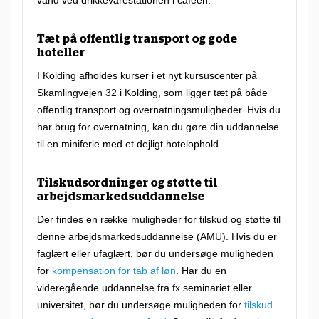
s
vand ved drikkevarestationen i caféen.
i
Tæt på offentlig transport og gode
b
hoteller
e
I Kolding afholdes kurser i et nyt kursuscenter på
l
Skamlingvejen 32 i Kolding, som ligger tæt på både
t
offentlig transport og overnatningsmuligheder. Hvis du
har brug for overnatning, kan du gøre din uddannelse
k
til en miniferie med et dejligt hotelophold.
u
r
Tilskudsordninger og støtte til
s
arbejdsmarkedsuddannelse
u
Der findes en række muligheder for tilskud og støtte til
s
denne arbejdsmarkedsuddannelse (AMU). Hvis du er
faglært eller ufaglært, bør du undersøge muligheden
t
for
kompensation for tab af løn
. Har du en
i
videregående uddannelse fra fx seminariet eller
l
universitet, bør du undersøge muligheden for
tilskud