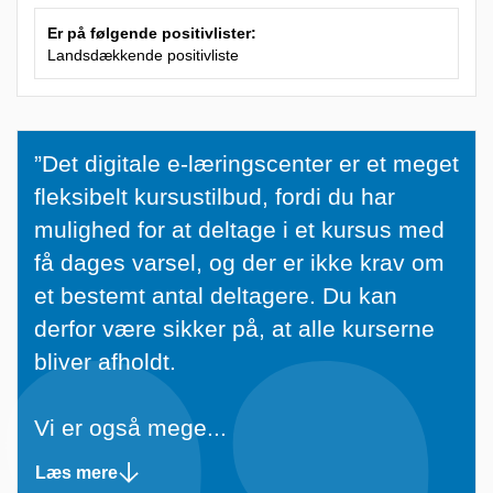
Er på følgende positivlister:
Landsdækkende positivliste
”
”Det digitale e-læringscenter er et meget
D
fleksibelt kursustilbud, fordi du har
e
mulighed for at deltage i et kursus med
t
få dages varsel, og der er ikke krav om
d
et bestemt antal deltagere. Du kan
i
derfor være sikker på, at alle kurserne
g
bliver afholdt.
i
t
Vi er også mege...
a
Læs mere
l