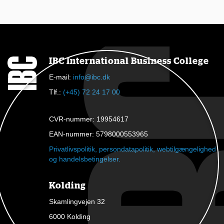
t
a
g
e
IBC International Business College
i
E-mail:
info@ibc.dk
e
Tlf.:
(+45) 72 24 17 00
t
k
CVR-nummer: 19954617
u
EAN-nummer: 5798000553965
r
Privatlivspolitik, persondatapolitik, webtilgængelighed
s
og handelsbetingelser.
u
s
Kolding
m
Skamlingvejen 32
e
6000 Kolding