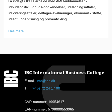
Få indsigt i IBC's arbejde med AMU-uddannelser -
udbudspolitik, udbuds-godkendelser, udlægnings­aftaler,
udliciteringsaftaler, deltager-evalueringer, økonomisk støtte,
udlagt undervisning og prøveafvikling.
Læs mere
IBC International Business College
E-mail:
info@ibc.dk
Tlf.:
(+45) 72 24 17 00
CVR-nummer: 19954617
EAN-nummer: 5798000553965