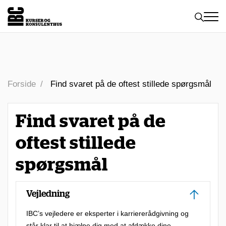
Toggle
naviga
Forside
Find svaret på de oftest stillede spørgsmål
Find svaret på de
oftest stillede
spørgsmål
Vejledning
IBC’s vejledere er eksperter i karriererådgivning og
står klar til at hjælpe dig med at afdække dine