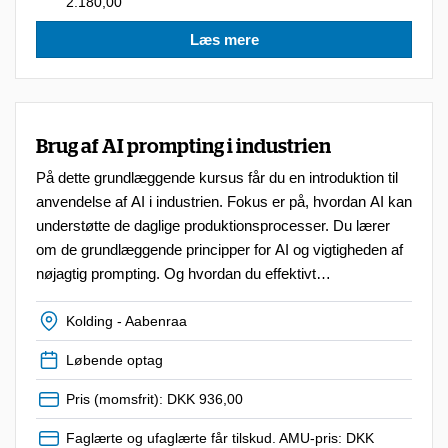
2.180,00
Læs mere
Brug af AI prompting i industrien
På dette grundlæggende kursus får du en introduktion til
anvendelse af AI i industrien. Fokus er på, hvordan AI kan
understøtte de daglige produktionsprocesser. Du lærer
om de grundlæggende principper for AI og vigtigheden af
nøjagtig prompting. Og hvordan du effektivt
kommunikerer med AI for at udvikle tilpasset indhold, fra
formulering af præcise forespørgsler til optimering af AI-
Kolding - Aabenraa
respons.
Løbende optag
Pris (momsfrit): DKK 936,00
Faglærte og ufaglærte får tilskud. AMU-pris: DKK