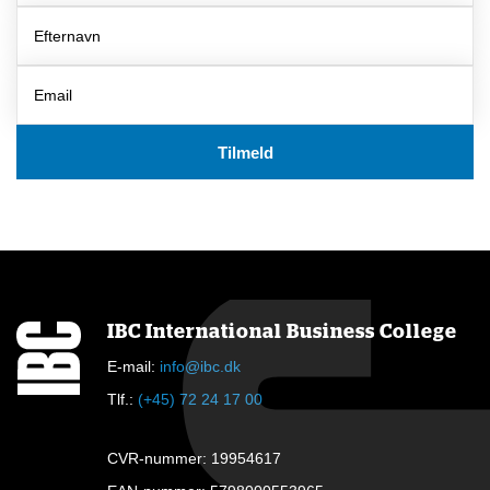
IBC International Business College
E-mail:
info@ibc.dk
Tlf.:
(+45) 72 24 17 00
CVR-nummer: 19954617