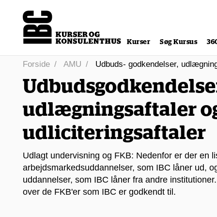
Kurser
Søg Kursus
36
Forside
AMU
Udbuds- godkendelser, udlægnings­a
Udbudsgodkendelser
udlægnings­aftaler o
udliciteringsaftaler
Udlagt undervisning og FKB: Nedenfor er der en li
arbejdsmarkedsuddannelser, som IBC låner ud, og 
uddannelser, som IBC låner fra andre institutioner.
over de FKB'er som IBC er godkendt til.