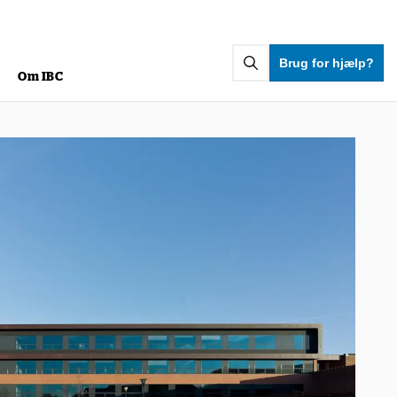
Brug for hjælp?
g
Om IBC